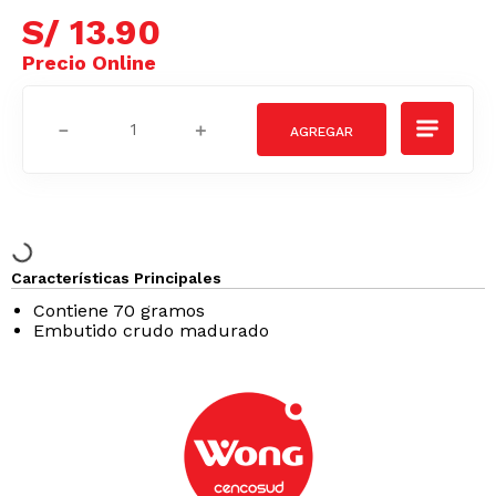
S/
13
.
90
－
＋
Características Principales
Contiene 70 gramos
Embutido crudo madurado
GRASAS-
SODIO/GRASAS-
SODIO/GRASA
SAT
SAT
Podrían interesarte