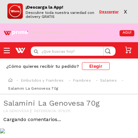
¡Descarga la App!
X
Descargar
Descubre toda nuestra variedad con
delivery GRATIS
¡Aún no eres Wong Prime!
Aprovecha el
DESPACHO GRATIS
en tus compras de
AQUÍ
supermercado desde S/79.90
¿Que buscas hoy?
Elegir
¿Cómo quieres recibir tu pedido?
Embutidos y Fiambres
Fiambres
Salames
Salamini La Genovesa 70g
Salamini La Genovesa 70g
LA GENOVESA
REFERENCIA
:
978215
SODIO/GRASAS
SAT