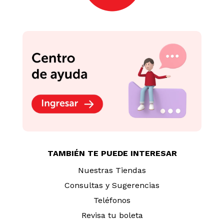
Salame Húngaro Braedt
Pepperoni La Genovesa
Paquete 150 g
120g
S/
25
.
50
S/
14
.
90