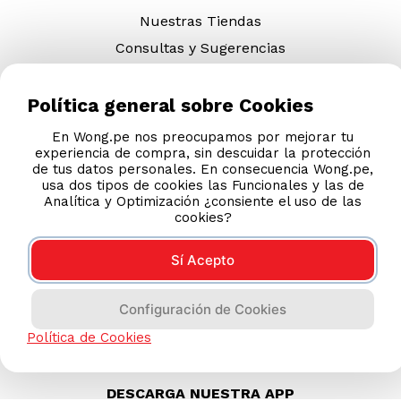
Nuestras Tiendas
Consultas y Sugerencias
Teléfonos
Revisa tu boleta
Política general sobre Cookies
Políticas de Privacidad
En Wong.pe nos preocupamos por mejorar tu
experiencia de compra, sin descuidar la protección
Términos y Condiciones
de tus datos personales. En consecuencia Wong.pe,
Legales
usa dos tipos de cookies las Funcionales y las de
Analítica y Optimización ¿consiente el uso de las
Código de Ética
cookies?
Sí Acepto
AYUDA CALLCENTER
(511) 613-8888
Configuración de Cookies
Política de Cookies
DESCARGA NUESTRA APP