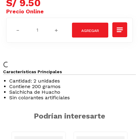
S/
9
.
50
－
＋
Características Principales
Cantidad: 2 unidades
Contiene 200 gramos
Salchicha de Huacho
Sin colorantes artificiales
GRASAS-
SODIO/GRASAS-
SODIO
SAT
Podrían interesarte