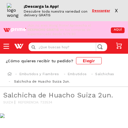
¡Descarga la App!
X
Descargar
Descubre toda nuestra variedad con
delivery GRATIS
¡Aún no eres Wong Prime!
Aprovecha el
DESPACHO GRATIS
en tus compras de
AQUÍ
supermercado desde S/79.90
¿Que buscas hoy?
Elegir
¿Cómo quieres recibir tu pedido?
Embutidos y Fiambres
Embutidos
Salchichas
Salchicha de Huacho Suiza 2un.
Salchicha de Huacho Suiza 2un.
SUIZA
REFERENCIA
:
733534
SODIO/GRASAS
SAT