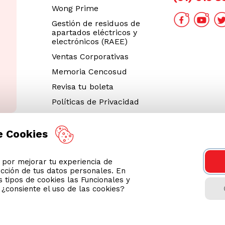
Wong Prime
Gestión de residuos de
apartados eléctricos y
electrónicos (RAEE)
Ventas Corporativas
Memoria Cencosud
Revisa tu boleta
Políticas de Privacidad
Términos y Condiciones
Legales
e Cookies
Código de Ética
or mejorar tu experiencia de
Cyber Wong 2026
ección de tus datos personales. En
Decargar App
 tipos de cookies las Funcionales y
n ¿consiente el uso de las cookies?