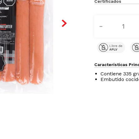
Certificados
－
Características Prin
Contiene 335 g
Embutido cocido