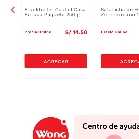
 g
Frankfurter Coctail Casa
Salchicha de 
Europa Paquete 250 g
Zimmermann 1
0
.
50
S/
14
.
50
Precio Online
Precio Online