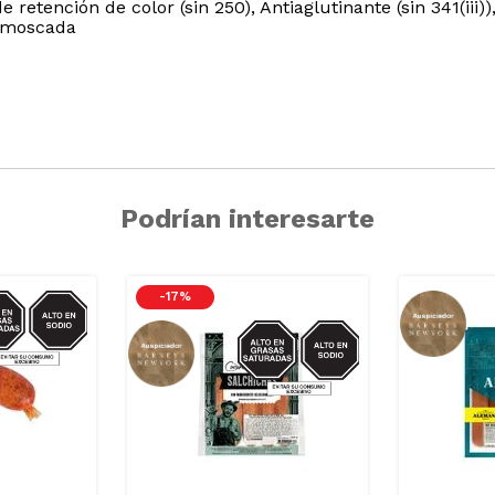
e retención de color (sin 250), Antiaglutinante (sin 341(iii))
z moscada
Podrían interesarte
IO/GRASAS-
-
17 %
SAT
SODIO/GRASAS-
SAT