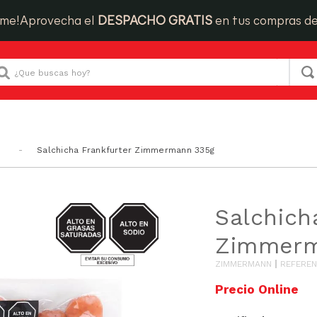
ime!
Aprovecha el
DESPACHO GRATIS
en tus compras d
Que buscas hoy?
s
Salchicha Frankfurter Zimmermann 335g
SODIO/GRASAS-
Salchich
SAT
Zimmerm
ZIMMERMANN
REFEREN