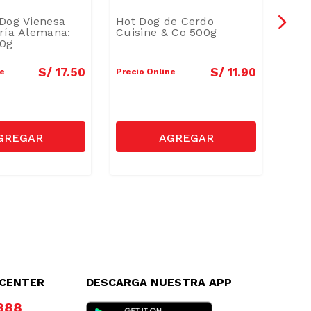
Dog Vienesa
Hot Dog de Cerdo
Hot
ría Alemana:
Cuisine & Co 500g
Fer
50g
S/
17
.
50
S/
11
.
90
ne
Precio Online
Preci
LCENTER
DESCARGA NUESTRA APP
8888