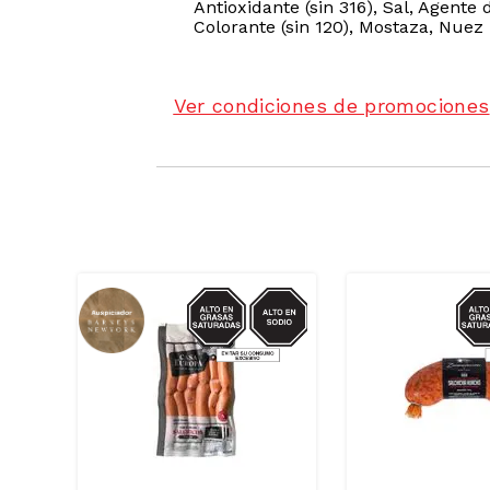
Antioxidante (sin 316), Sal, Agente d
Colorante (sin 120), Mostaza, Nue
Ver condiciones de promociones
ODIO
SODIO/GRASAS-
SOD
SAT