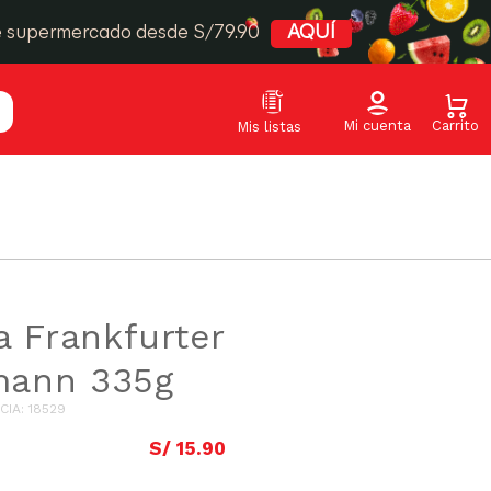
e supermercado desde S/79.90
AQUÍ
a Frankfurter
ann 335g
CIA
:
18529
S/
15
.
90