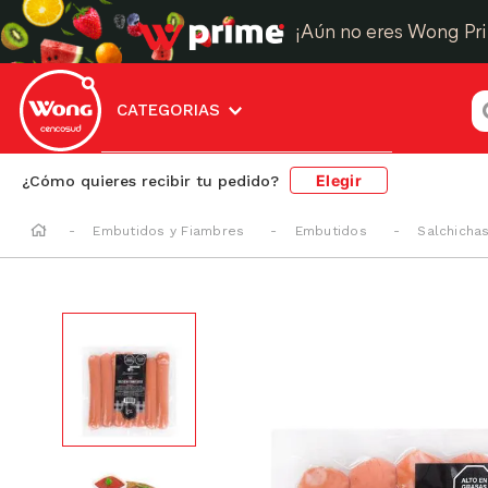
¡Aún no eres Wong Pr
¿
CATEGORIAS
Elegir
¿Cómo quieres recibir tu pedido?
Embutidos y Fiambres
Embutidos
Salchicha