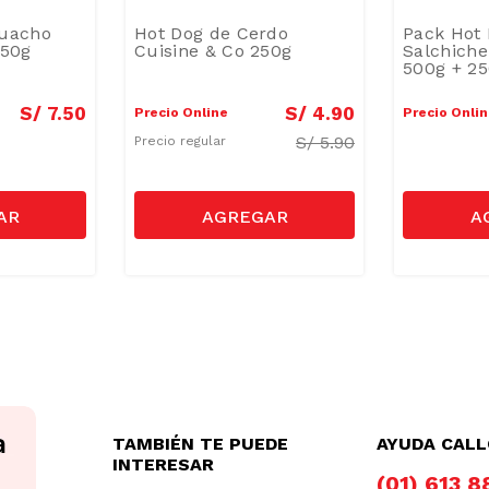
Huacho
Hot Dog de Cerdo
Pack Hot 
50g
Cuisine & Co 250g
Salchiche
500g + 2
S/
7
.
50
S/
4
.
90
Precio Online
Precio Onli
S/
5.90
Precio regular
TAMBIÉN TE PUEDE
AYUDA CAL
INTERESAR
(01) 613 