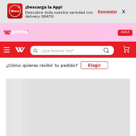
¡Descarga la App!
X
Descargar
Descubre toda nuestra variedad con
delivery GRATIS
¡Aún no eres Wong Prime!
Aprovecha el
DESPACHO GRATIS
en tus compras de
AQUÍ
supermercado desde S/79.90
Cargando comentarios...
¿Que buscas hoy?
Elegir
¿Cómo quieres recibir tu pedido?