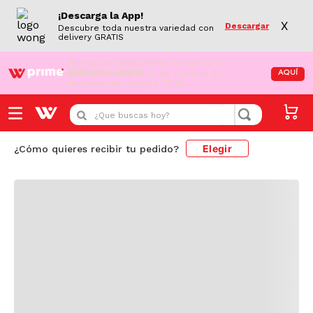
¡Descarga la App!
X
Descargar
Descubre toda nuestra variedad con
delivery GRATIS
¡Aún no eres Wong Prime!
Aprovecha el
DESPACHO GRATIS
en tus compras de
AQUÍ
supermercado desde S/79.90
Cargando comentarios...
¿Que buscas hoy?
Elegir
¿Cómo quieres recibir tu pedido?