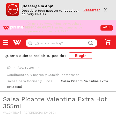
¡Descarga la App!
X
Descargar
Descubre toda nuestra variedad con
delivery GRATIS
¡Aún no eres Wong Prime!
Aprovecha el
DESPACHO GRATIS
en tus compras de
AQUÍ
supermercado desde S/79.90
¿Que buscas hoy?
Elegir
¿Cómo quieres recibir tu pedido?
Abarrotes
Condimentos, Vinagres y Comida Instantánea
Salsas para Cocinar y Tucos
Salsa Picante Valentina Extra
Hot 355ml
Salsa Picante Valentina Extra Hot
355ml
VALENTINA
REFERENCIA
:
1040591