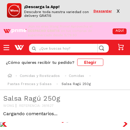
¡Descarga la App!
X
Descargar
Descubre toda nuestra variedad con
delivery GRATIS
¡Aún no eres Wong Prime!
Aprovecha el
DESPACHO GRATIS
en tus compras de
AQUÍ
supermercado desde S/79.90
¿Que buscas hoy?
Elegir
¿Cómo quieres recibir tu pedido?
Comidas y Rostizados
Comidas
Pastas Frescas y Salsas
Salsa Ragú 250g
Salsa Ragú 250g
WONG
REFERENCIA
:
381827
Cargando comentarios...
SODIO