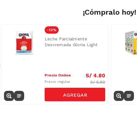
¡Cómpralo hoy!
-
13 %
Leche Parcialmente
Descremada Gloria Light
Bolsa 800ml
S/
4
.
80
Precio Online
S/
5.50
Precio regular