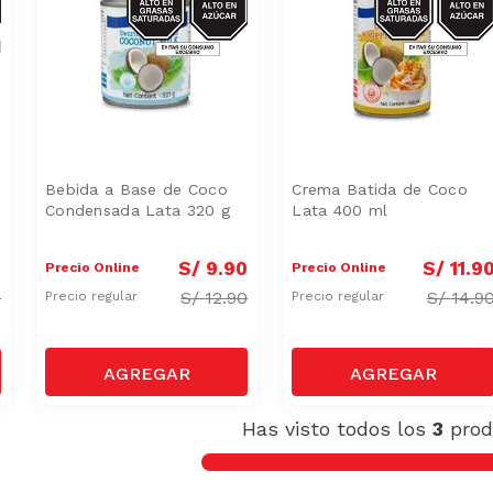
SAT
SAT
Bebida a Base de Coco
Crema Batida de Coco
Condensada Lata 320 g
Lata 400 ml
0
S/
9
.
90
S/
11
.
9
Precio Online
Precio Online
0
S/
12.90
S/
14.9
Precio regular
Precio regular
Has visto todos los
3
prod