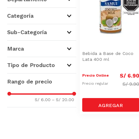
SAT
Abarrotes
(
2
)
Categoría
Lácteos
(
1
)
Repostería
(
2
)
Sub-Categoría
Leches
(
1
)
Ingredientes y
Marca
Complementos de
Bebida a Base de Coco
Decoración
(
1
)
Lata 400 ml
Samui
(
3
)
Tipo de Producto
Leches Alternativas
(
1
)
Leches Condensadas
(
1
)
S/
6
.
9
Precio Online
Bebida de Coco
(
1
)
S/
9.9
Precio regular
Crema de Coco
(
1
)
Leche Concentrada
(
1
)
S/ 6.00
–
S/ 20.00