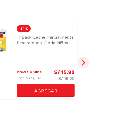
-
14 %
Tripack Leche Parcialmente
Descremada Gloria Niños
Caja 946ml
S/
15
.
90
Precio Online
S/
18.50
Precio regular