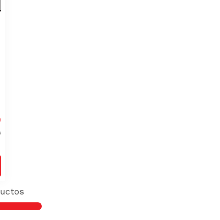
0
0
uctos