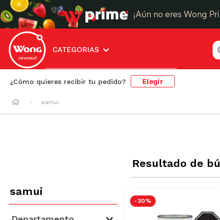
¡Aún no eres Wong Pr
¿
CATEGORIAS
Elegir
¿Cómo quieres recibir tu pedido?
samui
Resultado de b
samui
-
30 %
GRASA
Departamento