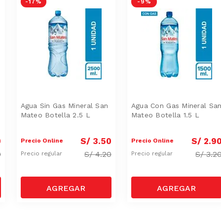
-
17 %
-
9 %
Agua Sin Gas Mineral San
Agua Con Gas Mineral Sa
Mateo Botella 2.5 L
Mateo Botella 1.5 L
0
S/
3
.
50
S/
2
.
9
Precio Online
Precio Online
0
S/
4.20
S/
3.2
Precio regular
Precio regular