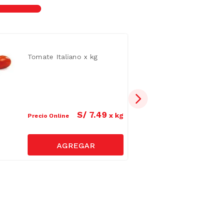
Tomate Italiano x kg
S/
7
.
49
x
kg
Precio Online