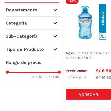
-
13 %
Departamento
Aguas y Bebidas
(
7
)
Categoría
Aguas
(
7
)
Sub-Categoría
Agua sin Gas
(
6
)
Tipo de Producto
Agua con Gas
(
1
)
Agua Sin Gas Mineral San
Mateo Bidón 7L
Aguas Minerales
(
7
)
S/
8
.
9
Precio Online
S/ 1.00
–
S/ 11.00
S/
10.2
Precio regular