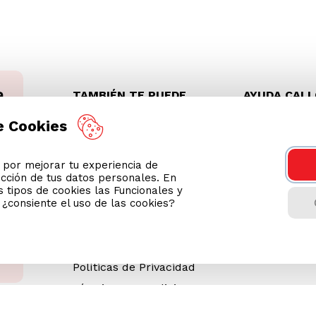
TAMBIÉN TE PUEDE
AYUDA CAL
INTERESAR
(01) 613 
e Cookies
Wong Prime
Gestión de residuos de
or mejorar tu experiencia de
apartados eléctricos y
ección de tus datos personales. En
electrónicos (RAEE)
 tipos de cookies las Funcionales y
Ventas Corporativas
n ¿consiente el uso de las cookies?
Memoria Cencosud
Revisa tu boleta
Políticas de Privacidad
Términos y Condiciones
Legales