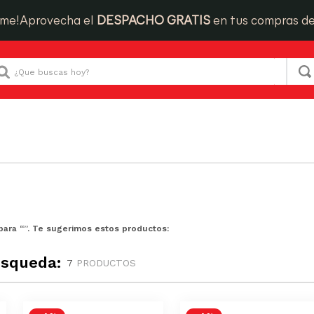
ime!
Aprovecha el
DESPACHO GRATIS
en tus compras d
Que buscas hoy?
para “
”. Te sugerimos estos productos:
úsqueda:
7
PRODUCTOS