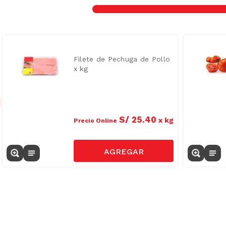
Filete de Pechuga de Pollo
x kg
S/
25
.
40
x
kg
Precio Online