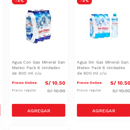
-
4 %
-
4 %
Agua Con Gas Mineral San
Agua Sin Gas Mineral San
Mateo Pack 6 Unidades
Mateo Pack 6 Unidades
de 600 ml c/u
de 600 ml c/u
0
S/
10
.
50
S/
10
.
5
Precio Online
Precio Online
0
S/
10.90
S/
10.9
Precio regular
Precio regular