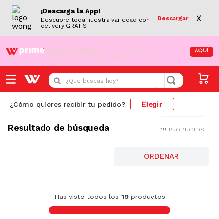
¡Descarga la App!
X
Descargar
Descubre toda nuestra variedad con
delivery GRATIS
¡Aún no eres Wong Prime!
Aprovecha el
DESPACHO GRATIS
en tus compras de
AQUÍ
supermercado desde S/79.90
¿Que buscas hoy?
Elegir
¿Cómo quieres recibir tu pedido?
San Roque
Resultado de búsqueda
19
PRODUCTOS
AZUCAR
FILTRAR