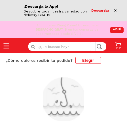
¡Descarga la App!
X
Descargar
Descubre toda nuestra variedad con
delivery GRATIS
¡Aún no eres Wong Prime!
Aprovecha el
DESPACHO GRATIS
en tus compras de
AQUÍ
supermercado desde S/79.90
¿Que buscas hoy?
Elegir
¿Cómo quieres recibir tu pedido?