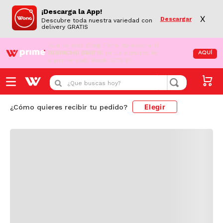
¡Descarga la App!
X
Descargar
Descubre toda nuestra variedad con
delivery GRATIS
¡Aún no eres Wong Prime!
Aprovecha el
DESPACHO GRATIS
en tus compras de
AQUÍ
supermercado desde S/79.90
Cargando comentarios...
¿Que buscas hoy?
Elegir
¿Cómo quieres recibir tu pedido?