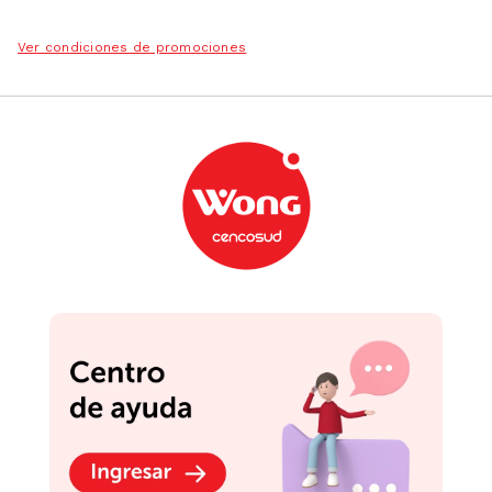
Ver condiciones de promociones
Podrían interesarte
Sartén Acero Magefesa
Ilko Sarten
Vitrificado Coral Due
Antiadherente de 26cm
24cm
Kryptonite
S/
54
.
99
S/
139
.
90