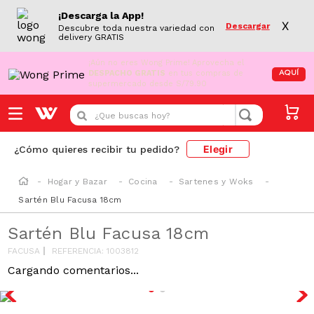
¡Descarga la App!
X
Descargar
Descubre toda nuestra variedad con
delivery GRATIS
¡Aún no eres Wong Prime!
Aprovecha el
DESPACHO GRATIS
en tus compras de
AQUÍ
supermercado desde S/79.90
¿Que buscas hoy?
Elegir
¿Cómo quieres recibir tu pedido?
Hogar y Bazar
Cocina
Sartenes y Woks
Sartén Blu Facusa 18cm
Sartén Blu Facusa 18cm
FACUSA
REFERENCIA
:
1003812