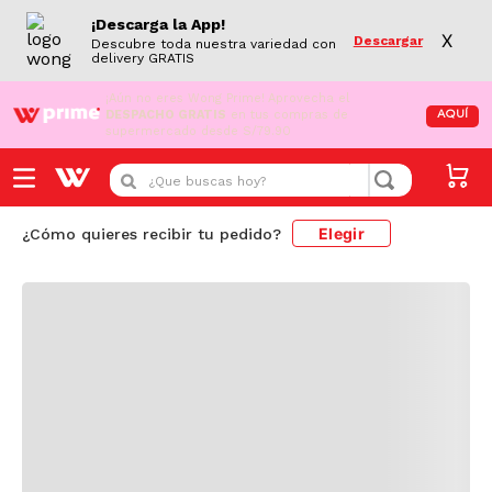
¡Descarga la App!
X
Descargar
Descubre toda nuestra variedad con
delivery GRATIS
¡Aún no eres Wong Prime!
Aprovecha el
DESPACHO GRATIS
en tus compras de
AQUÍ
supermercado desde S/79.90
Cargando comentarios...
¿Que buscas hoy?
Elegir
¿Cómo quieres recibir tu pedido?