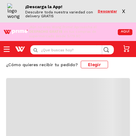
¡Descarga la App!
X
Descargar
Descubre toda nuestra variedad con
delivery GRATIS
¡Aún no eres Wong Prime!
Aprovecha el
DESPACHO GRATIS
en tus compras de
AQUÍ
supermercado desde S/79.90
Cargando comentarios...
¿Que buscas hoy?
Elegir
¿Cómo quieres recibir tu pedido?