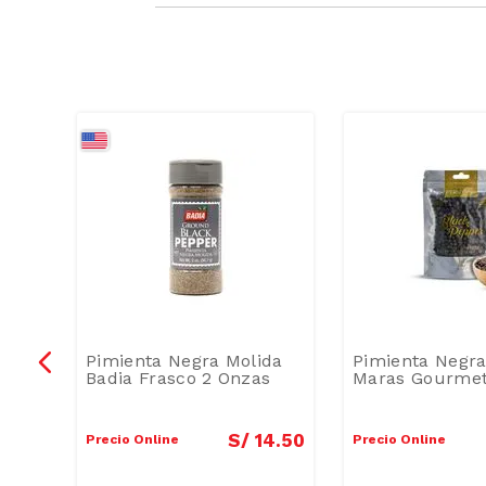
olvo
Pimienta Negra Molida
Pimienta Negra
co
Badia Frasco 2 Onzas
Maras Gourmet
8
.
50
S/
14
.
50
Precio Online
Precio Online