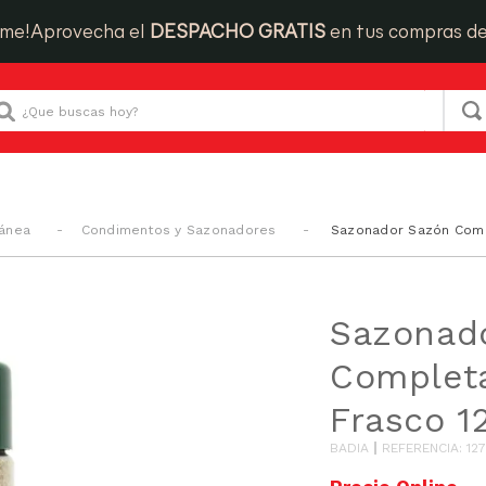
ime!
Aprovecha el
DESPACHO GRATIS
en tus compras d
Que buscas hoy?
tánea
Condimentos y Sazonadores
Sazonador Sazón Comp
Sazonad
Completa
Frasco 1
BADIA
REFERENCIA
:
127