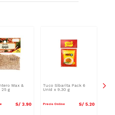
Entero Max &
Tuco Sibarita Pack 6
Sal 
 25 g
Unid x 9.30 g
S/
3
.
90
S/
5
.
20
ne
Precio Online
Preci