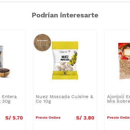
Podrían interesarte
 Entera
Nuez Moscada Cuisine &
Ajonjolí 
 30g
Co 10g
Mix Sobre
S/
5
.
70
S/
3
.
80
Precio Online
Precio Onli