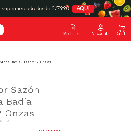
e supermercado desde S/79.90
AQUÍ
leta Badia Frasco 12 Onzas
or Sazón
 Badia
2 Onzas
511001