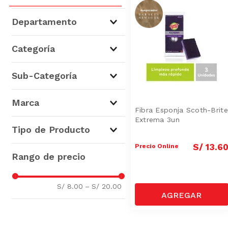
Departamento
Hogar y Bazar
(
1
)
Categoría
Limpieza
(
1
)
Accesorios de Limpieza
(
1
)
Sub-Categoría
Mejoramiento del Hogar y
Automotriz
(
1
)
Adhesivos y Pegamentos
(
1
)
Marca
Esponjas
(
1
)
Fibra Esponja Scoth-Brite
Extrema 3un
Scotch-Brite
(
1
)
Tipo de Producto
Scotch
(
1
)
S/
13
.
6
Precio Online
Esponjas
(
1
)
Silicona Líquida
(
1
)
S/ 8.00
–
S/ 20.00