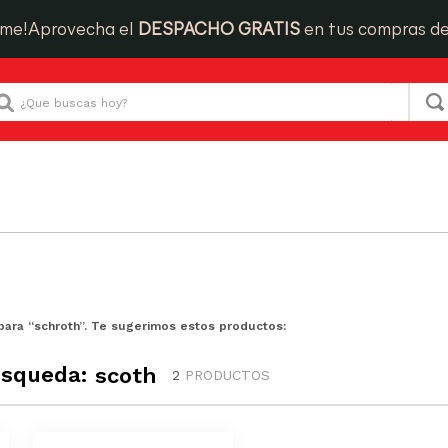
ime!
Aprovecha el
DESPACHO GRATIS
en tus compras d
Que buscas hoy?
para “
schroth
”. Te sugerimos estos productos:
úsqueda:
scoth
2
PRODUCTOS