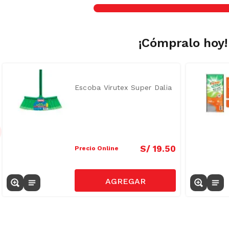
¡Cómpralo hoy!
Escoba Virutex Super Dalia
S/
19
.
50
Precio Online