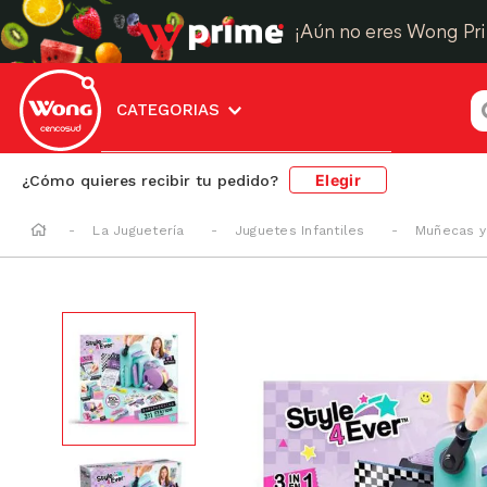
¡Aún no eres Wong Pr
¿
CATEGORIAS
Elegir
¿Cómo quieres recibir tu pedido?
La Juguetería
Juguetes Infantiles
Muñecas y