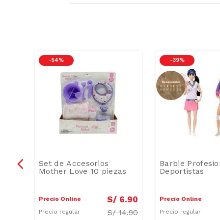
-
54 %
-
39 %
Set de Accesorios
Barbie Profesi
i
Mother Love 10 piezas
Deportistas
9
.
90
S/
6
.
90
Precio Online
Precio Online
S/
14.90
Precio regular
Precio regular