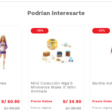
Podrían interesarte
-
38 %
-
39 %
ones
Mini Colección Mga'S
Barbie As
Miniverse Make It Mini
Animals
S/
60
.
90
S/
24
.
90
Precio Online
Precio Onli
S/
99.90
S/
39.90
Precio regular
Precio regul