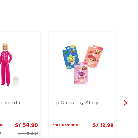
-
3
tronauta
Lip Gloss Toy Story
Barb
S/
54
.
90
S/
12
.
90
ne
Precio Online
Preci
S/
89.90
ar
Preci