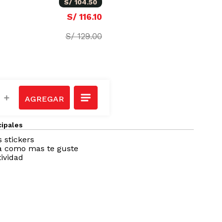
S/
104
.
50
S/
116
.
10
S/
129
.
00
＋
cipales
 stickers
ta como mas te guste
tividad