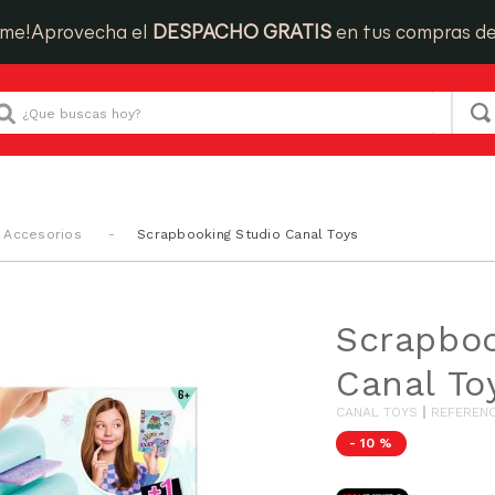
ime!
Aprovecha el
DESPACHO GRATIS
en tus compras d
Que buscas hoy?
 Accesorios
Scrapbooking Studio Canal Toys
Scrapboo
Canal To
CANAL TOYS
REFERENC
-
10 %