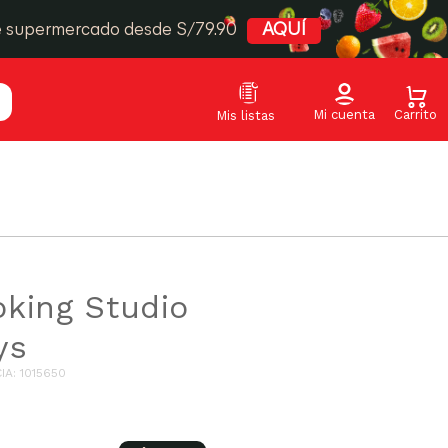
e supermercado desde S/79.90
AQUÍ
king Studio
ys
IA
:
1015650