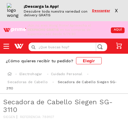
¡Descarga la App!
X
Descargar
Descubre toda nuestra variedad con
delivery GRATIS
¡Aún no eres Wong Prime!
Aprovecha el
DESPACHO GRATIS
en tus compras de
AQUÍ
supermercado desde S/79.90
¿Que buscas hoy?
Elegir
¿Cómo quieres recibir tu pedido?
Electrohogar
Cuidado Personal
Secadoras de Cabello
Secadora de Cabello Siegen SG-
3110
Secadora de Cabello Siegen SG-
3110
SIEGEN
REFERENCIA
:
789107