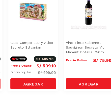
Casa Campo Luz y Ático
Vino Tinto Cabernet
Secreto Sylvanian
Sauvignon Secreto Viu
Manent Botella 750ml
S/
485
.
20
S/
75
.
9
Precio Online
1
S/
539
.
10
Precio Online
0
S/
599.00
Precio regular