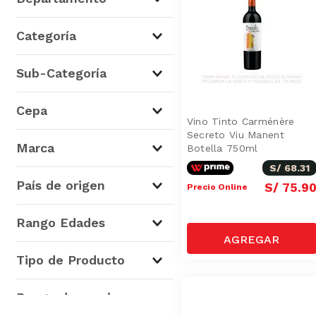
Cervezas, Vinos y Licores
(
3
)
Categoría
La Juguetería
(
3
)
Vinos
(
3
)
Sub-Categoría
Juguetes Infantiles
(
2
)
Juegos de Interior
(
1
)
Vino Tinto
(
2
)
Cepa
Figuras de Acción
(
1
)
Vino Tinto Carménère
Secreto Viu Manent
Juegos de Mesa
(
1
)
Carménère
(
1
)
Marca
Botella 750ml
Muñecas y Accesorios
(
1
)
Malbec
(
1
)
S/
68
.
31
Vino Blanco
(
1
)
Viu Manent
(
3
)
País de origen
S/
75
.
9
Precio Online
Canal Toys
(
1
)
Mar Ludico
(
1
)
Chile
(
2
)
Rango Edades
Sylvanian Families
(
1
)
China
(
1
)
De 9 a 11 años
(
3
)
Tipo de Producto
Vinos Tintos
(
2
)
Figuras de Acción
(
1
)