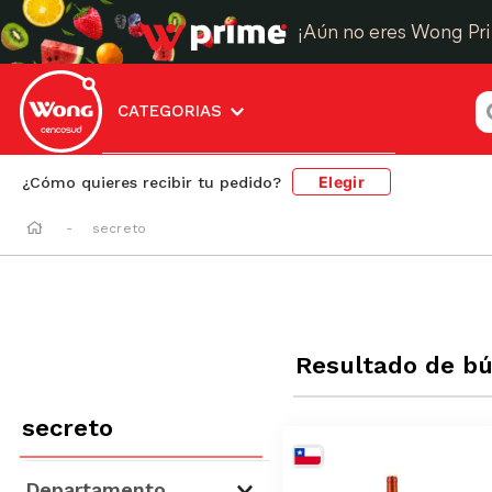
¡Aún no eres Wong Pr
¿
CATEGORIAS
Elegir
¿Cómo quieres recibir tu pedido?
secreto
Resultado de b
secreto
Departamento