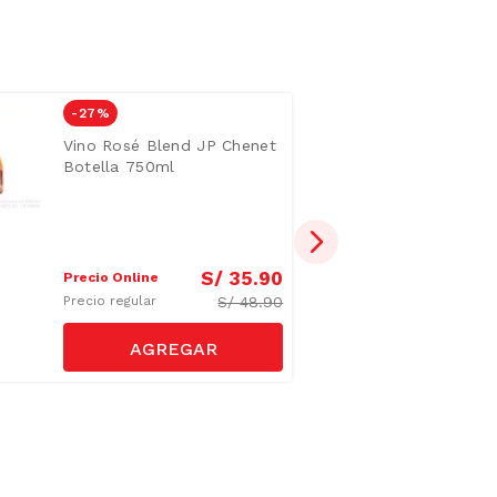
-
27 %
Vino Rosé Blend JP Chenet
Botella 750ml
S/
35
.
90
Precio Online
S/
48.90
Precio regular