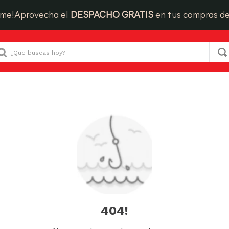
ime!
Aprovecha el
DESPACHO GRATIS
en tus compras d
Que buscas hoy?
404!