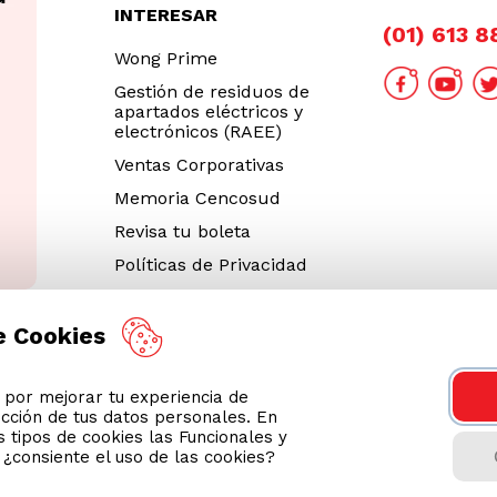
INTERESAR
(01) 613 
Wong Prime
Gestión de residuos de
apartados eléctricos y
electrónicos (RAEE)
Ventas Corporativas
Memoria Cencosud
Revisa tu boleta
Políticas de Privacidad
Términos y Condiciones
Legales
e Cookies
Código de Ética
or mejorar tu experiencia de
Cyber Wong 2026
ección de tus datos personales. En
Decargar App
 tipos de cookies las Funcionales y
n ¿consiente el uso de las cookies?