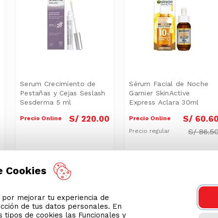
Serum Crecimiento de
Sérum Facial de Noche
Pestañas y Cejas Seslash
Garnier SkinActive
Sesderma 5 ml
Express Aclara 30ml
0
S/
220
.
00
S/
60
.
6
Precio Online
Precio Online
S/
86.5
Precio regular
e Cookies
or mejorar tu experiencia de
ección de tus datos personales. En
 tipos de cookies las Funcionales y