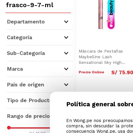
frasco-9-7-ml
Departamento
Higiene, Salud y Belleza
(
31
)
Categoría
Dermocosmética
(
7
)
Cuidado Facial y Corporal
Máscara de Pestañas
Sub-Categoría
(
12
)
Maybelline Lash
Sensational Sky High
Packs
(
12
)
Cuidado Personal
(
12
)
7.2ml
Marca
Belleza
(
7
)
S/
75
.
9
Precio Online
Cremas Faciales
(
10
)
Marcas
(
7
)
Ojos
(
6
)
País de origen
Sesderma
(
4
)
Maybelline
(
7
)
Limpieza y Desmaquillantes
México
(
1
)
Tipo de Producto
(
2
)
Política general sobr
Sesderma
(
7
)
Bioderma
(
1
)
L'Oréal Paris
(
6
)
Sérum
(
7
)
Frezyderm
(
1
)
Ponds
(
3
)
En Wong.pe nos preocupamos p
Máscaras de Pestañas
(
4
)
compra, sin descuidar la prot
ISDIN
(
1
)
Isdin
(
2
)
Cremas Faciales
(
2
)
consecuencia Wong.pe, usa dos