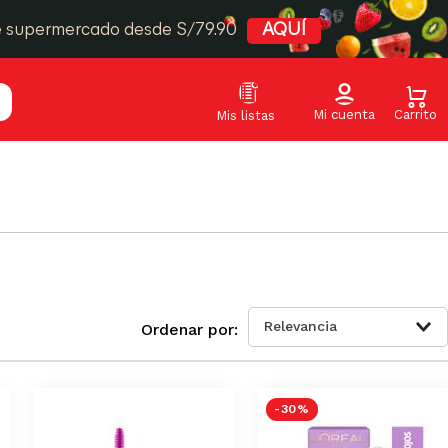
e supermercado desde S/79.90
AQUÍ
Relevancia
-
30 %