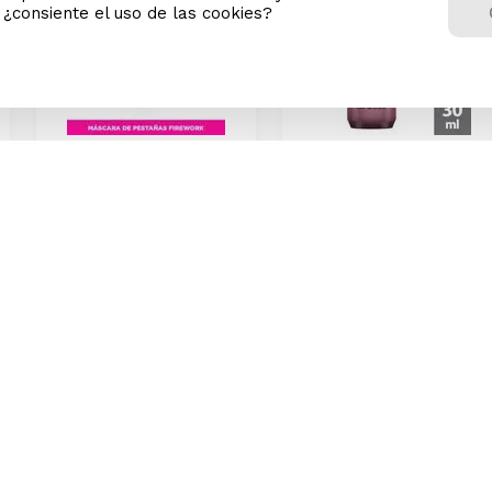
n ¿consiente el uso de las cookies?
Máscara de Pestañas
Sérum Facial Noche
Maybelline Firework
Pond's Bright Miracle 50x
Lavable 10ml
Niasorcinol 30ml
0
S/
77
.
90
S/
79
.
9
Precio Online
Precio Online