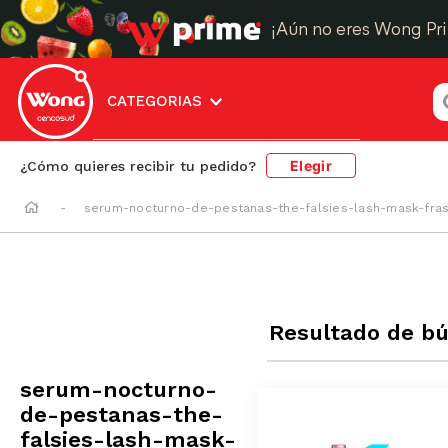
¡Aún no eres Wong Pr
¿
CATEGORIAS
Elegir
¿Cómo quieres recibir tu pedido?
serum-nocturno-de-pestanas-the-falsies-lash-mask-fra
Resultado de b
serum-nocturno-
de-pestanas-the-
falsies-lash-mask-