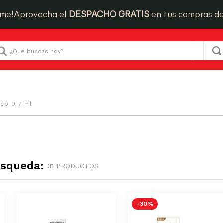
ime!
Aprovecha el
DESPACHO GRATIS
en tus compras d
Que buscas hoy?
sco-9-7-ml
úsqueda:
31
PRODUCTOS
-
30 %