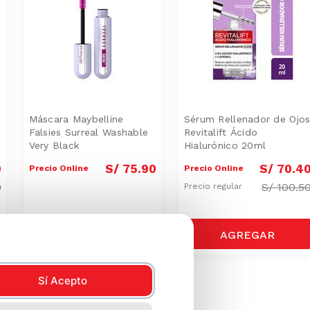
Máscara Maybelline
Sérum Rellenador de Ojo
Falsies Surreal Washable
Revitalift Ácido
Very Black
Hialurónico 20ml
0
S/
75
.
90
S/
70
.
4
Precio Online
Precio Online
0
S/
100.5
Precio regular
Sí Acepto