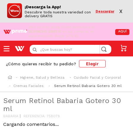
¡Descarga la App!
X
Descargar
Descubre toda nuestra variedad con
delivery GRATIS
¡Aún no eres Wong Prime!
Aprovecha el
DESPACHO GRATIS
en tus compras de
AQUÍ
supermercado desde S/79.90
¿Que buscas hoy?
Elegir
¿Cómo quieres recibir tu pedido?
Higiene, Salud y Belleza
Cuidado Facial y Corporal
Cremas Faciales
Serum Retinol Babaria Gotero 30 ml
Serum Retinol Babaria Gotero 30
ml
BABARIA
REFERENCIA
:
758078
Cargando comentarios...