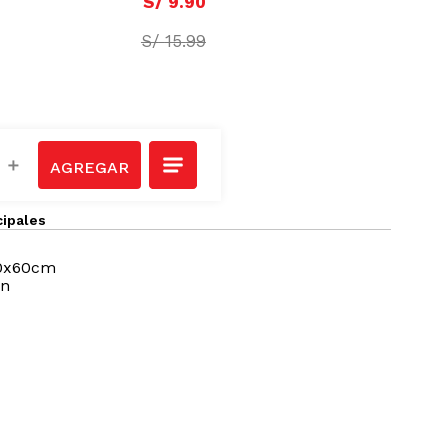
S/
9
.
90
S/
15
.
99
＋
cipales
40x60cm
ón