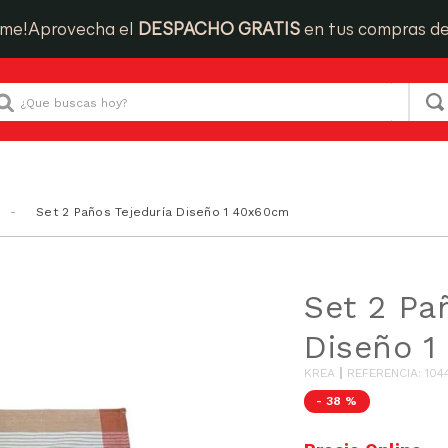
ime!
Aprovecha el
DESPACHO GRATIS
en tus compras d
Que buscas hoy?
Set 2 Paños Tejeduría Diseño 1 40x60cm
Set 2 Pa
Diseño 
KREA
REFERENCIA
:
104
-
38 %