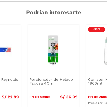
Podrían interesarte
-
30 %
 Reynolds
Porcionador de Helado
Canister 
Facusa 4Cm
1800ml
S/
22
.
99
S/
36
.
99
Precio Online
Precio Onli
Precio regul