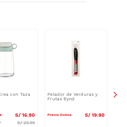
Krea con Taza
Pelador de Verduras y
Remo
Frutas Bynd
Fre
S/
16
.
90
S/
19
.
90
ne
Precio Online
Preci
S/
23.99
ar