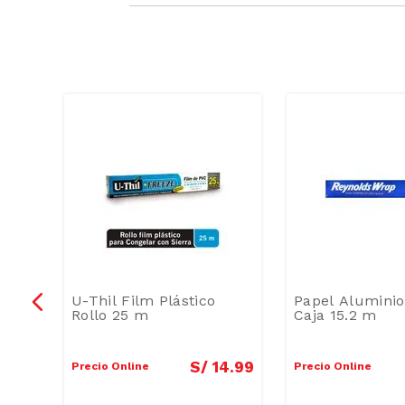
ueti
U-Thil Film Plástico
Papel Aluminio
Rollo 25 m
Caja 15.2 m
5
.
90
S/
14
.
99
Precio Online
Precio Online