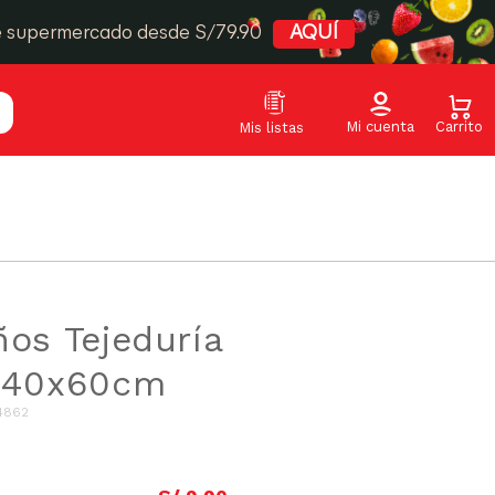
e supermercado desde S/79.90
AQUÍ
ños Tejeduría
1 40x60cm
4862