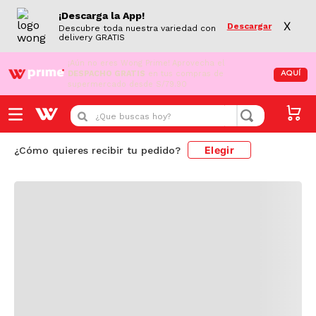
¡Descarga la App!
X
Descargar
Descubre toda nuestra variedad con
delivery GRATIS
¡Aún no eres Wong Prime!
Aprovecha el
DESPACHO GRATIS
en tus compras de
AQUÍ
supermercado desde S/79.90
Cargando comentarios...
¿Que buscas hoy?
Elegir
¿Cómo quieres recibir tu pedido?