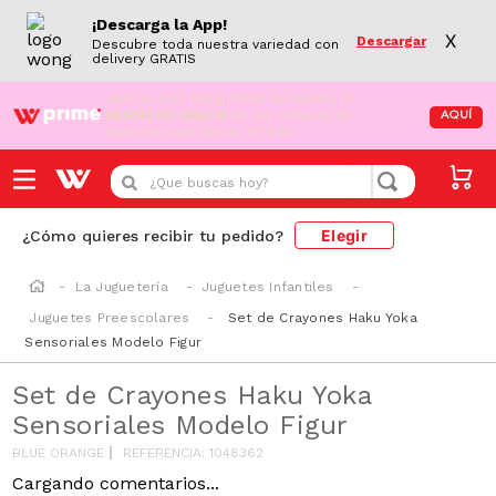
¡Descarga la App!
X
Descargar
Descubre toda nuestra variedad con
delivery GRATIS
¡Aún no eres Wong Prime!
Aprovecha el
DESPACHO GRATIS
en tus compras de
AQUÍ
supermercado desde S/79.90
¿Que buscas hoy?
Elegir
¿Cómo quieres recibir tu pedido?
La Juguetería
Juguetes Infantiles
Juguetes Preescolares
Set de Crayones Haku Yoka
Sensoriales Modelo Figur
Set de Crayones Haku Yoka
Sensoriales Modelo Figur
BLUE ORANGE
REFERENCIA
:
1048362
Cargando comentarios...