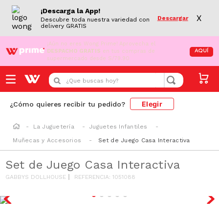
¡Descarga la App!
X
Descargar
Descubre toda nuestra variedad con
delivery GRATIS
¡Aún no eres Wong Prime!
Aprovecha el
DESPACHO GRATIS
en tus compras de
AQUÍ
supermercado desde S/79.90
¿Que buscas hoy?
Elegir
¿Cómo quieres recibir tu pedido?
La Juguetería
Juguetes Infantiles
Muñecas y Accesorios
Set de Juego Casa Interactiva
Set de Juego Casa Interactiva
GABBYS DOLLHOUSE
REFERENCIA
:
1051088