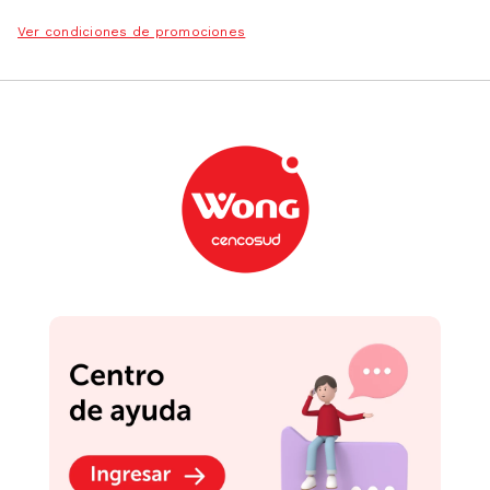
Ver condiciones de promociones
Podrían interesarte
-
10 %
-
39 %
Polly Pocket Pulsera
con Charms
S/
66
.
90
S/
109.90
Portafolio Just Play
Secreto de
Scrapbooking
S/
62
.
91