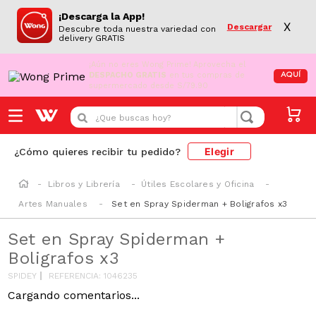
¡Descarga la App!
X
Descargar
Descubre toda nuestra variedad con
delivery GRATIS
¡Aún no eres Wong Prime!
Aprovecha el
DESPACHO GRATIS
en tus compras de
AQUÍ
supermercado desde S/79.90
¿Que buscas hoy?
Elegir
¿Cómo quieres recibir tu pedido?
Libros y Librería
Útiles Escolares y Oficina
Artes Manuales
Set en Spray Spiderman + Boligrafos x3
Set en Spray Spiderman +
Boligrafos x3
SPIDEY
REFERENCIA
:
1046235