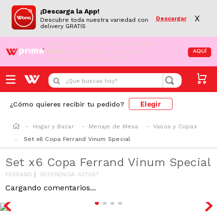
¡Descarga la App!
X
Descargar
Descubre toda nuestra variedad con
delivery GRATIS
¡Aún no eres Wong Prime!
Aprovecha el
DESPACHO GRATIS
en tus compras de
AQUÍ
supermercado desde S/79.90
¿Que buscas hoy?
Elegir
¿Cómo quieres recibir tu pedido?
Hogar y Bazar
Menaje de Mesa
Vasos y Copas
Set x6 Copa Ferrand Vinum Special
Set x6 Copa Ferrand Vinum Special
FERRAND
REFERENCIA
:
437087
Cargando comentarios...