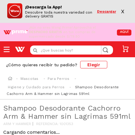
¡Descarga la App!
X
Descargar
Descubre toda nuestra variedad con
delivery GRATIS
¡Aún no eres Wong Prime!
Aprovecha el
DESPACHO GRATIS
en tus compras de
AQUÍ
supermercado desde S/79.90
¿Que buscas hoy?
Elegir
¿Cómo quieres recibir tu pedido?
Mascotas
Para Perros
Higiene y Cuidado para Perros
Shampoo Desodorante
Cachorro Arm & Hammer sin Lagrimas 591ml
Shampoo Desodorante Cachorro
Arm & Hammer sin Lagrimas 591ml
ARM Y HAMMER
REFERENCIA
:
1001353
Cargando comentarios...