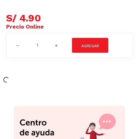
S/
4
.
90
－
＋