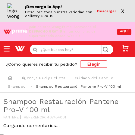
¡Descarga la App!
X
Descargar
Descubre toda nuestra variedad con
delivery GRATIS
¡Aún no eres Wong Prime!
Aprovecha el
DESPACHO GRATIS
en tus compras de
AQUÍ
supermercado desde S/79.90
¿Que buscas hoy?
Elegir
¿Cómo quieres recibir tu pedido?
Higiene, Salud y Belleza
Cuidado del Cabello
Shampoo
Shampoo Restauración Pantene Pro-V 100 ml
Shampoo Restauración Pantene
Pro-V 100 ml
PANTENE
REFERENCIA
:
467454001
Cargando comentarios...