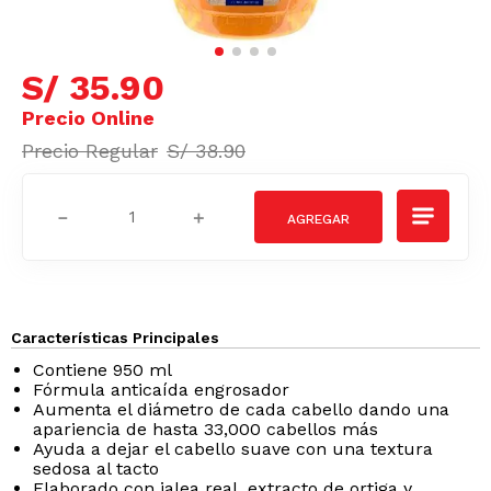
S/
35
.
90
S/
38
.
90
－
＋
Características Principales
Contiene 950 ml
Fórmula anticaída engrosador
Aumenta el diámetro de cada cabello dando una
apariencia de hasta 33,000 cabellos más
Ayuda a dejar el cabello suave con una textura
sedosa al tacto
Elaborado con jalea real, extracto de ortiga y