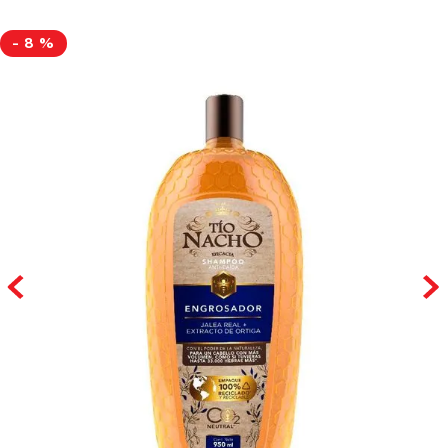
-
8 %