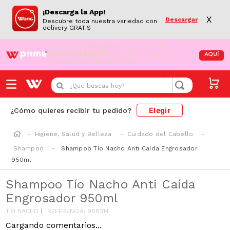
¡Descarga la App!
X
Descargar
Descubre toda nuestra variedad con
delivery GRATIS
¡Aún no eres Wong Prime!
Aprovecha el
DESPACHO GRATIS
en tus compras de
AQUÍ
supermercado desde S/79.90
¿Que buscas hoy?
Elegir
¿Cómo quieres recibir tu pedido?
Higiene, Salud y Belleza
Cuidado del Cabello
Shampoo
Shampoo Tío Nacho Anti Caída Engrosador
950ml
Shampoo Tío Nacho Anti Caída
Engrosador 950ml
TÍO NACHO
REFERENCIA
:
988314
Cargando comentarios...