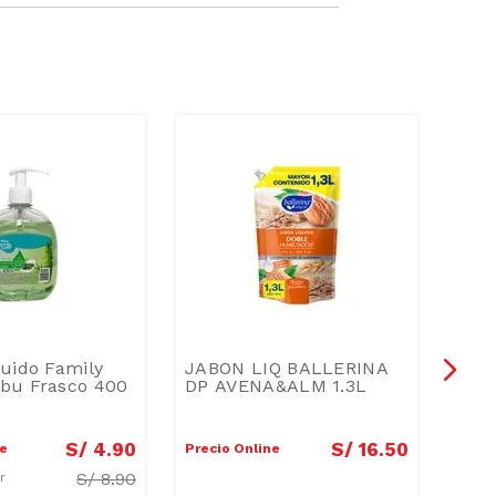
uido Family
JABON LIQ BALLERINA
Gel 
bu Frasco 400
DP AVENA&ALM 1.3L
Lum
Mac
S/
4
.
90
S/
16
.
50
ne
Precio Online
Preci
S/
8.90
ar