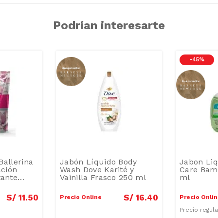
Podrían interesarte
-
45 %
Ballerina
Jabón Líquido Body
Jabon Liq
ción
Wash Dove Karité y
Care Bam
ante
Vainilla Frasco 250 ml
ml
S/
11
.
50
S/
16
.
40
Precio Online
Precio Onli
Precio regul