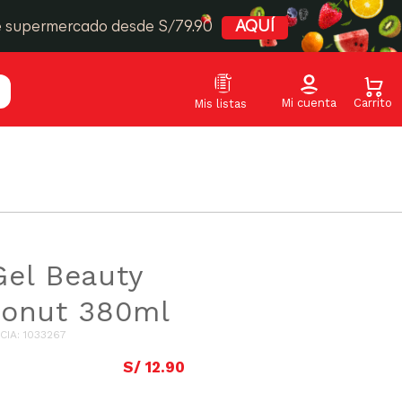
e supermercado desde S/79.90
AQUÍ
el Beauty
conut 380ml
CIA
:
1033267
S/
12
.
90