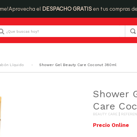
ime!
Aprovecha el
DESPACHO GRATIS
en tus compras d
Que buscas hoy?
abón Líquido
Shower Gel Beauty Care Coconut 380ml
Shower G
Care Co
BEAUTY CARE
REFEREN