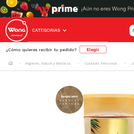
¡Aún no eres Wong Pr
¿
CATEGORIAS
Elegir
¿Cómo quieres recibir tu pedido?
Higiene, Salud y Belleza
Cuidado Personal
J