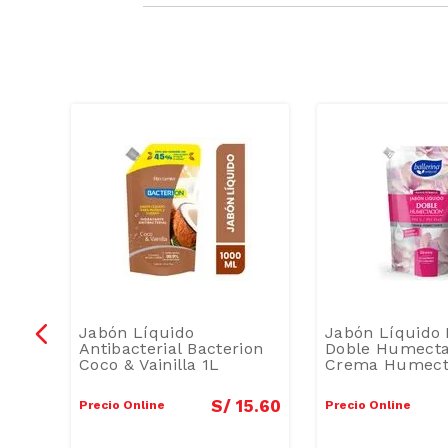
Jabón Líquido
Jabón Líquido 
anja
Antibacterial Bacterion
Doble Humecta
Coco & Vainilla 1L
Crema Humect
750ml
3
.
00
S/
15
.
60
Precio Online
Precio Online