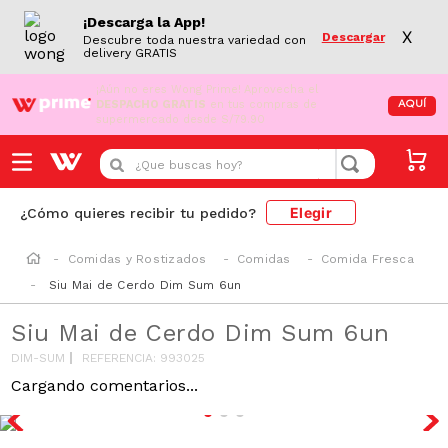
¡Descarga la App!
X
Descargar
Descubre toda nuestra variedad con
delivery GRATIS
¡Aún no eres Wong Prime!
Aprovecha el
DESPACHO GRATIS
en tus compras de
AQUÍ
supermercado desde S/79.90
¿Que buscas hoy?
Elegir
¿Cómo quieres recibir tu pedido?
Comidas y Rostizados
Comidas
Comida Fresca
Siu Mai de Cerdo Dim Sum 6un
Siu Mai de Cerdo Dim Sum 6un
DIM-SUM
REFERENCIA
:
993025
Cargando comentarios...
AZUCAR/SODIO