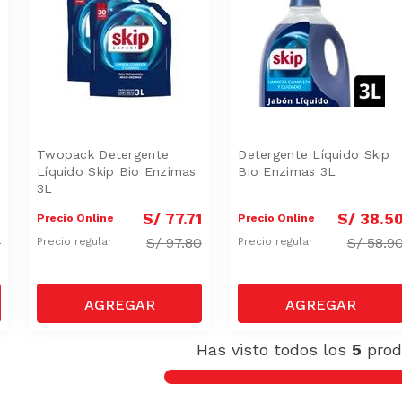
Twopack Detergente
Detergente Líquido Skip
Líquido Skip Bio Enzimas
Bio Enzimas 3L
3L
0
S/
77
.
71
S/
38
.
5
Precio Online
Precio Online
0
S/
97.80
S/
58.9
Precio regular
Precio regular
Has visto todos los
5
prod