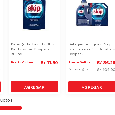
Detergente Líquido Skip
Detergente Líquido Skip
Bio Enzimas Doypack
Bio Enzimas 3L: Botella 
800ml
Doypack
0
S/
17
.
50
S/
86
.
2
Precio Online
Precio Online
0
S/
104.9
Precio regular
uctos