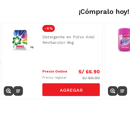
¡Cómpralo hoy!
-
4 %
Detergente en Polvo Ariel
Revitacolor 4kg
S/
66
.
90
Precio Online
S/
69.90
Precio regular