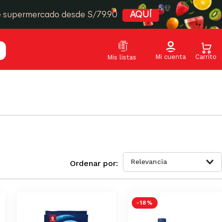
e supermercado desde S/79.90
AQUÍ
Relevancia
-
18 %