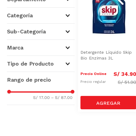
Limpieza
(
5
)
Categoría
Cuidado de Ropa
(
5
)
Sub-Categoría
Detergente Líquido
(
5
)
Marca
Detergente Líquido Skip
Bio Enzimas 3L
Skip
(
5
)
Tipo de Producto
S/
34
.
9
Precio Online
Detergente Líquido
(
3
)
S/
51.9
Precio regular
S/ 17.00
–
S/ 87.00