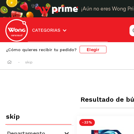
¡Aún no eres Wong Pr
¿
CATEGORIAS
Elegir
¿Cómo quieres recibir tu pedido?
skip
Resultado de b
skip
-
33 %
Departamento