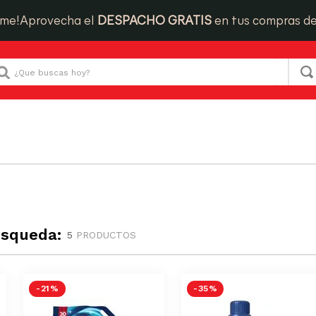
ime!
Aprovecha el
DESPACHO GRATIS
en tus compras d
Que buscas hoy?
úsqueda:
5
PRODUCTOS
-
21 %
-
35 %