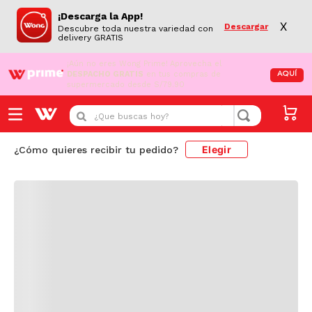
¡Descarga la App!
X
Descargar
Descubre toda nuestra variedad con
delivery GRATIS
¡Aún no eres Wong Prime!
Aprovecha el
DESPACHO GRATIS
en tus compras de
AQUÍ
supermercado desde S/79.90
Cargando comentarios...
¿Que buscas hoy?
Elegir
¿Cómo quieres recibir tu pedido?