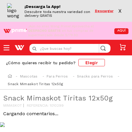
¡Descarga la App!
X
Descargar
Descubre toda nuestra variedad con
delivery GRATIS
¡Aún no eres Wong Prime!
Aprovecha el
DESPACHO GRATIS
en tus compras de
AQUÍ
supermercado desde S/79.90
¿Que buscas hoy?
Elegir
¿Cómo quieres recibir tu pedido?
Mascotas
Para Perros
Snacks para Perros
Snack Mimaskot Tiritas 12x50g
Snack Mimaskot Tiritas 12x50g
MIMASKOT
REFERENCIA
:
1010299
Cargando comentarios...