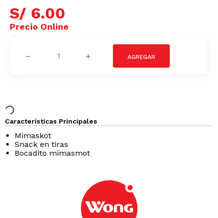
S/
6
.
00
－
＋
Características Principales
Mimaskot
Snack en tiras
Bocadito mimasmot