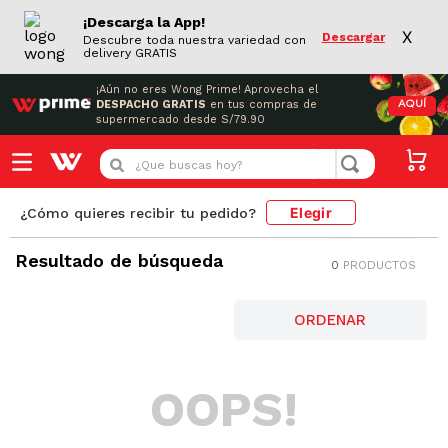
¡Descarga la App!
X
Descargar
Descubre toda nuestra variedad con
delivery GRATIS
¡Aún no eres Wong Prime!
Aprovecha el
DESPACHO GRATIS
en tus compras de
AQUÍ
supermercado desde S/79.90
¿Que buscas hoy?
Elegir
¿Cómo quieres recibir tu pedido?
Resultado de búsqueda
0
PRODUCTOS
OOPS!