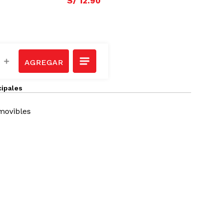
S/
12
.
90
＋
cipales
movibles