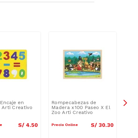
Encaje en
Rompecabezas de
Arti
Arti Creativo
Madera x100 Paseo X El
Anti
Zoo Arti Creativo
S/
4
.
50
S/
30
.
30
ne
Precio Online
Preci