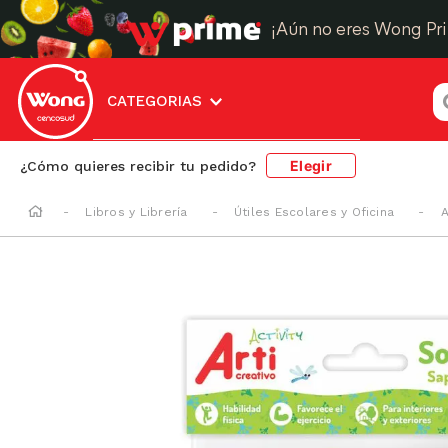
¡Aún no eres Wong Pr
¿
CATEGORIAS
Elegir
¿Cómo quieres recibir tu pedido?
Libros y Librería
Útiles Escolares y Oficina
A