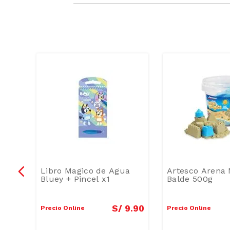
pa
Libro Magico de Agua
Artesco Arena 
o
Bluey + Pincel x1
Balde 500g
4
.
85
S/
9
.
90
Precio Online
Precio Online