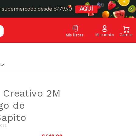
e supermercado desde S/79.90
AQUÍ
to
i Creativo 2M
go de
apito
4032