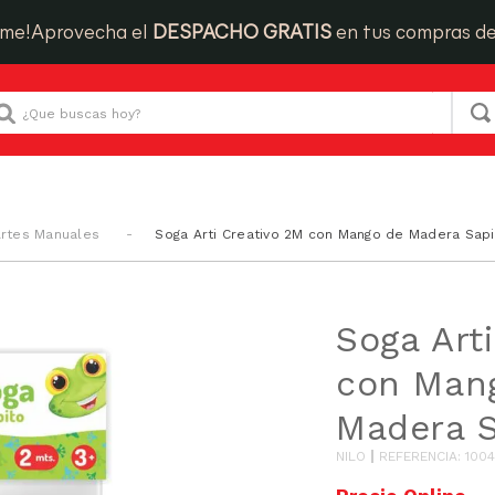
ime!
Aprovecha el
DESPACHO GRATIS
en tus compras d
Que buscas hoy?
rtes Manuales
Soga Arti Creativo 2M con Mango de Madera Sapi
Soga Art
con Man
Madera S
NILO
REFERENCIA
:
100