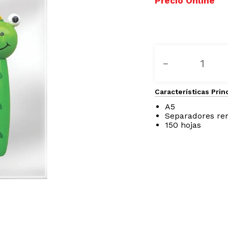
－
Características Prin
A5
Separadores re
150 hojas