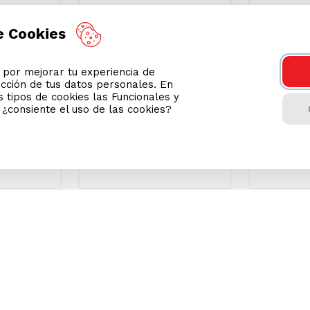
e Cookies
ea Maggi
Sixpack Sopa
Crema In
n Fideos
Instantánea Ajinomen
Espárrago
Sabor Gallina 80g
70g
or mejorar tu experiencia de
ección de tus datos personales. En
S/
3
.
70
S/
10
.
20
Precio Online
Precio Onli
 tipos de cookies las Funcionales y
n ¿consiente el uso de las cookies?
TAMBIÉN TE PUEDE
AYUDA CAL
INTERESAR