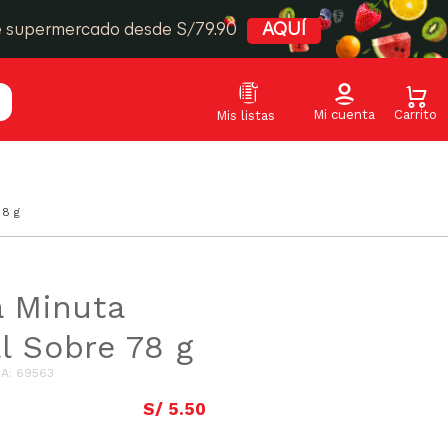
e supermercado desde S/79.90
AQUÍ
78 g
a Minuta
l Sobre 78 g
IA
:
69563
S/
5
.
50