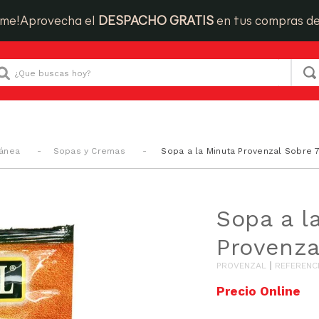
ime!
Aprovecha el
DESPACHO GRATIS
en tus compras d
Que buscas hoy?
tánea
Sopas y Cremas
Sopa a la Minuta Provenzal Sobre 
Sopa a l
Provenza
PROVENZAL
REFERENC