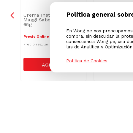
Política general sobr
Fresh
Crema Instantánea
Sopa Instantán
o en
Maggi Sabor Espárragos
Sabor Pollo co
65g
57g
En Wong.pe nos preocupamos p
compra, sin descuidar la prot
4
.
90
S/
3
.
30
Precio Online
Precio Online
consecuencia Wong.pe, usa dos
S/
3.90
Precio regular
las de Analítica y Optimizació
Política de Cookies