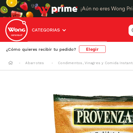
¡Aún no eres Wong Pr
¿
CATEGORIAS
Elegir
¿Cómo quieres recibir tu pedido?
Abarrotes
Condimentos, Vinagres y Comida Instan