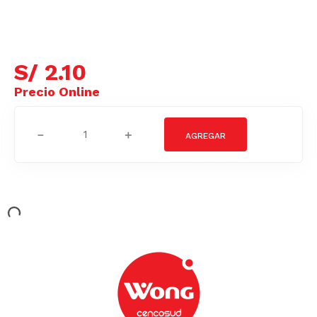
S/
2
.
10
－
＋