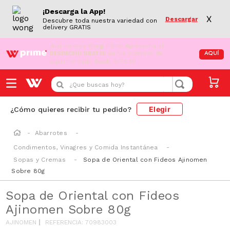
¡Descarga la App!
X
Descargar
Descubre toda nuestra variedad con
delivery GRATIS
¡Aún no eres Wong Prime!
Aprovecha el
DESPACHO GRATIS
en tus compras de
AQUÍ
supermercado desde S/79.90
¿Que buscas hoy?
Elegir
¿Cómo quieres recibir tu pedido?
Abarrotes
Condimentos, Vinagres y Comida Instantánea
Sopas y Cremas
Sopa de Oriental con Fideos Ajinomen
Sobre 80g
Sopa de Oriental con Fideos
Ajinomen Sobre 80g
AJINOMEN
REFERENCIA
:
70983003