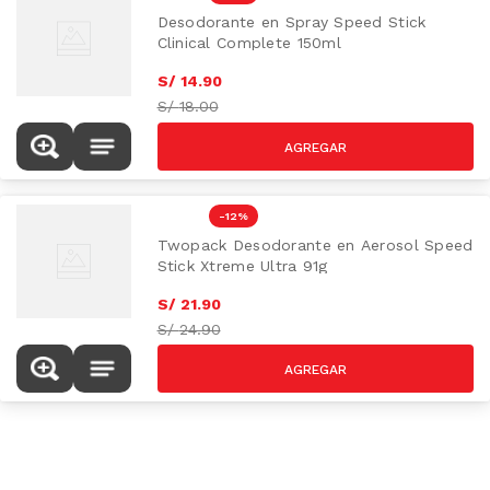
Desodorante en Spray Speed Stick
Clinical Complete 150ml
S/
14
.
90
S/
18.00
-
12 %
Twopack Desodorante en Aerosol Speed
Stick Xtreme Ultra 91g
S/
21
.
90
S/
24.90