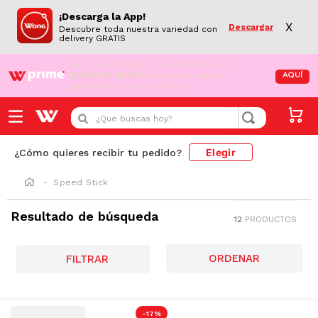
¡Descarga la App!
X
Descargar
Descubre toda nuestra variedad con
delivery GRATIS
¡Aún no eres Wong Prime!
Aprovecha el
DESPACHO GRATIS
en tus compras de
AQUÍ
supermercado desde S/79.90
¿Que buscas hoy?
Elegir
¿Cómo quieres recibir tu pedido?
Speed Stick
Resultado de búsqueda
12
PRODUCTOS
FILTRAR
-
17 %