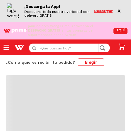
¡Descarga la App!
X
Descargar
Descubre toda nuestra variedad con
delivery GRATIS
¡Aún no eres Wong Prime!
Aprovecha el
DESPACHO GRATIS
en tus compras de
AQUÍ
supermercado desde S/79.90
¿Que buscas hoy?
Elegir
¿Cómo quieres recibir tu pedido?
splenda
Resultado de búsqueda
12
PRODUCTOS
FILTRAR