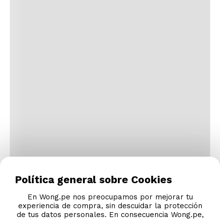
Términos y Condiciones
Legales
Código de Ética
AYUDA CALLCENTER
(511) 613-8888
DESCARGA NUESTRA APP
Política general sobre Cookies
En Wong.pe nos preocupamos por mejorar tu
experiencia de compra, sin descuidar la protección
de tus datos personales. En consecuencia Wong.pe,