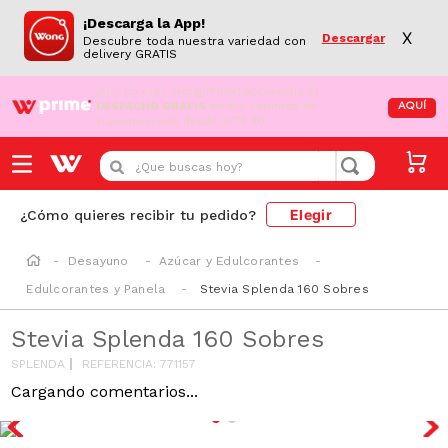
¡Descarga la App!
X
Descargar
Descubre toda nuestra variedad con
delivery GRATIS
¡Aún no eres Wong Prime!
Aprovecha el
DESPACHO GRATIS
en tus compras de
AQUÍ
supermercado desde S/79.90
¿Que buscas hoy?
Elegir
¿Cómo quieres recibir tu pedido?
Desayuno
Azúcar y Edulcorantes
Edulcorantes y Panela
Stevia Splenda 160 Sobres
Stevia Splenda 160 Sobres
SPLENDA
REFERENCIA
:
771157
Cargando comentarios...