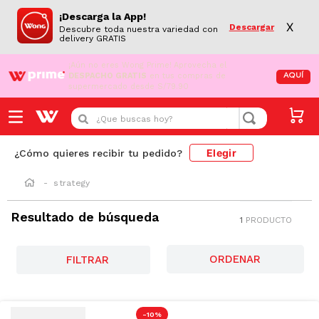
¡Descarga la App!
X
Descargar
Descubre toda nuestra variedad con
delivery GRATIS
¡Aún no eres Wong Prime!
Aprovecha el
DESPACHO GRATIS
en tus compras de
AQUÍ
supermercado desde S/79.90
¿Que buscas hoy?
Elegir
¿Cómo quieres recibir tu pedido?
strategy
Resultado de búsqueda
1
PRODUCTO
FILTRAR
-
10 %