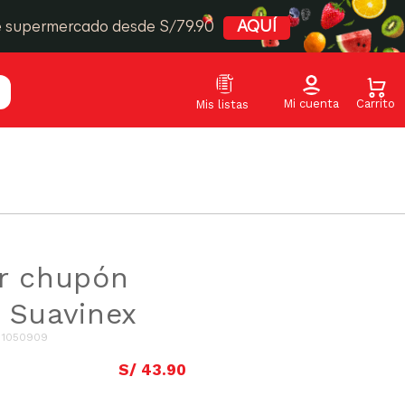
e supermercado desde S/79.90
AQUÍ
r chupón
 Suavinex
:
1050909
S/
43
.
90