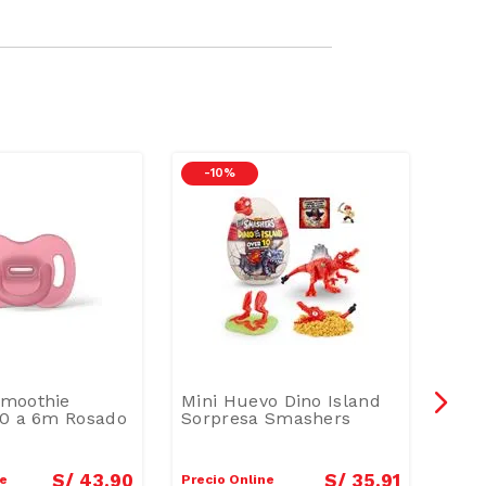
-
10 %
moothie
Mini Huevo Dino Island
Un 
 0 a 6m Rosado
Sorpresa Smashers
Apeg
S/
43
.
90
S/
35
.
91
ne
Precio Online
Preci