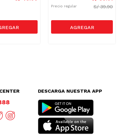
S/
39.90
Precio regular
LCENTER
DESCARGA NUESTRA APP
8888