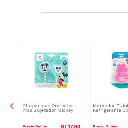
Chupón con Protector
Mordedor Tuin
r
mas Sujetador Mickey
Refrigerante Co
9
.
90
S/
17
.
90
Precio Online
Precio Online