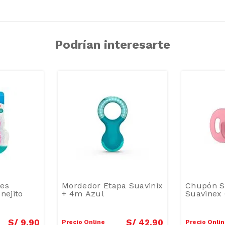
Podrían interesarte
ies
Mordedor Etapa Suavinix
Chupón S
nejito
+ 4m Azul
Suavinex
S/
9
.
90
S/
42
.
90
Precio Online
Precio Onli