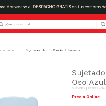
ime!
Aprovecha el
DESPACHO GRATIS
en tus compras d
Que buscas hoy?
Desarrollo
Sujetador chupón Oso Azul Suavinex
Sujetado
Oso Azul
SUAVINEX
REFERENCIA