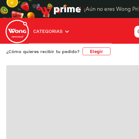
¡Aún no eres Wong Pr
¿
CATEGORIAS
Elegir
¿Cómo quieres recibir tu pedido?
tabla-krea-picoteo-m-gran-jardin-1032854
No encontramos resultados 
sugerimos estos productos:
Resultado de
búsqueda: