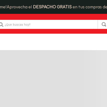
ime!
Aprovecha el
DESPACHO GRATIS
en tus compras d
Que buscas hoy?
para “
tabla-krea-picoteo-m-gran-jardin-1032854
”. Te
tabla krea picoteo m
146
PRODUCTOS
gran jardin 10328