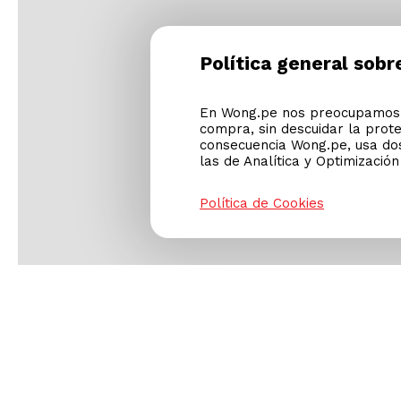
Alfombras
(
8
)
Box Tarima 2 Plazas
(
5
)
Copones y Floreros
(
4
)
Política general sobr
País de origen
Accesorios para Planchar
(
3
)
Cojines y Colchas
(
3
)
En Wong.pe nos preocupamos p
Bar
(
2
)
compra, sin descuidar la prot
consecuencia Wong.pe, usa dos
Mostrar 11 más
las de Analítica y Optimizació
Política de Cookies
Tipo de Producto