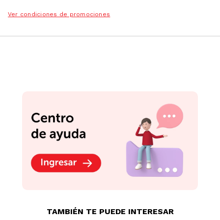
Ver condiciones de promociones
Podrían interesarte
Blist Tajador Artesco
Doble Pigmento 1un
Tajador Vinifan Simple
Funky con Borrador
Blister 1un
S/
2
.
90
S/
2
.
90