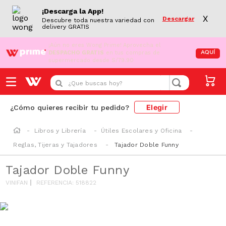
¡Descarga la App!
X
Descargar
Descubre toda nuestra variedad con
delivery GRATIS
¡Aún no eres Wong Prime!
Aprovecha el
DESPACHO GRATIS
en tus compras de
AQUÍ
supermercado desde S/79.90
¿Que buscas hoy?
Elegir
¿Cómo quieres recibir tu pedido?
Libros y Librería
Útiles Escolares y Oficina
Reglas, Tijeras y Tajadores
Tajador Doble Funny
Tajador Doble Funny
VINIFAN
REFERENCIA
:
518822