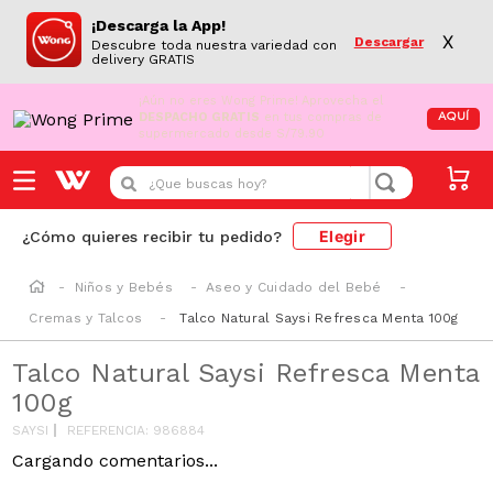
¡Descarga la App!
X
Descargar
Descubre toda nuestra variedad con
delivery GRATIS
¡Aún no eres Wong Prime!
Aprovecha el
DESPACHO GRATIS
en tus compras de
AQUÍ
supermercado desde S/79.90
¿Que buscas hoy?
Elegir
¿Cómo quieres recibir tu pedido?
Niños y Bebés
Aseo y Cuidado del Bebé
Cremas y Talcos
Talco Natural Saysi Refresca Menta 100g
Talco Natural Saysi Refresca Menta
100g
SAYSI
REFERENCIA
:
986884
Cargando comentarios...