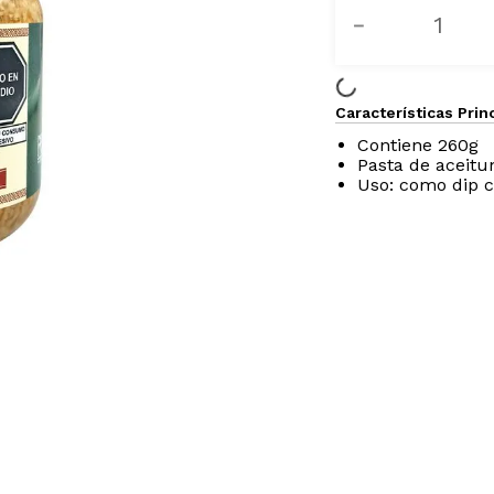
Certificados
－
Características Prin
Contiene 260g
Pasta de aceitu
Uso: como dip c