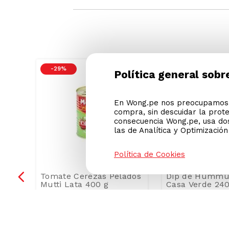
Ver condiciones de promociones
Política general sobr
ODIO
-
29 %
En Wong.pe nos preocupamos p
compra, sin descuidar la prot
consecuencia Wong.pe, usa dos
las de Analítica y Optimizació
Política de Cookies
a
Tomate Cerezas Pelados
Dip de Hummus
o
Mutti Lata 400 g
Casa Verde 240