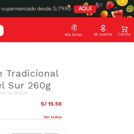
e supermercado desde S/79.90
AQUÍ
 Tradicional
el Sur 260g
RENCIA
:
989049
S/
15
.
50