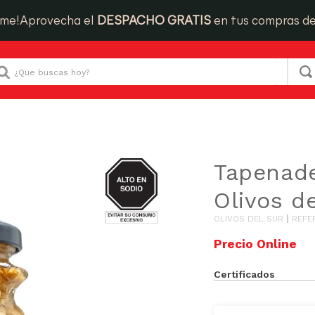
ime!
Aprovecha el
DESPACHO GRATIS
en tus compras d
Que buscas hoy?
s en Conserva
Tapenade Tradicional Olivos del Sur 260g
SODIO
Tapenade
Olivos d
OLIVOS DEL SUR
REFE