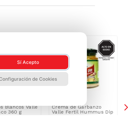
SODIO
Sí Acepto
Configuración de Cookies
s Blancos Valle
Crema de Garbanzo
Maíz
sco 360 g
Valle Fertil Hummus Dip
Gol
Tradicional Frasco 240 g