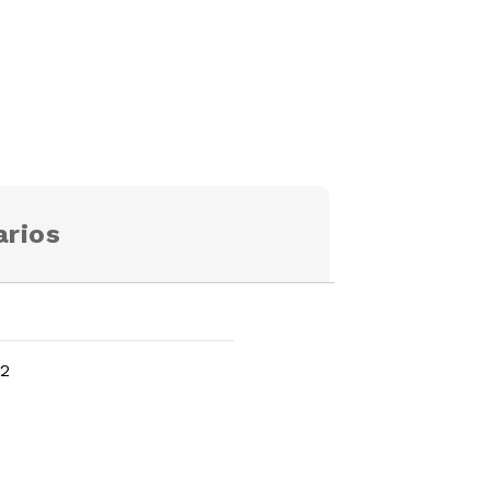
rios
02