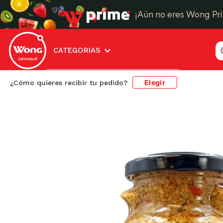
¡Aún no eres Wong Pr
¿
CATEGORIAS
Elegir
¿Cómo quieres recibir tu pedido?
Abarrotes
Alimentos en Conserva
Vegetale